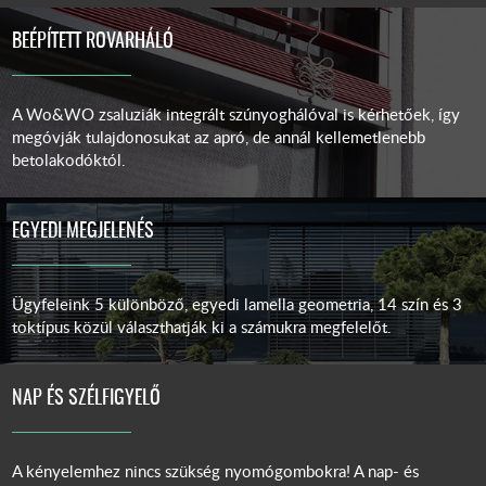
BEÉPÍTETT ROVARHÁLÓ
A Wo&WO zsaluziák integrált szúnyoghálóval is kérhetőek, így
megóvják tulajdonosukat az apró, de annál kellemetlenebb
betolakodóktól.
EGYEDI MEGJELENÉS
Ügyfeleink 5 különböző, egyedi lamella geometria, 14 szín és 3
toktípus közül választhatják ki a számukra megfelelőt.
NAP ÉS SZÉLFIGYELŐ
A kényelemhez nincs szükség nyomógombokra! A nap- és