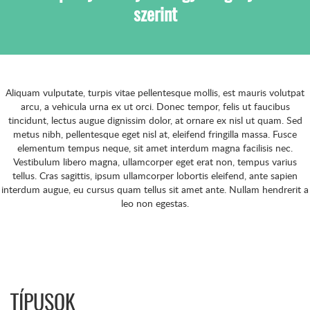
szerint
Aliquam vulputate, turpis vitae pellentesque mollis, est mauris volutpat
arcu, a vehicula urna ex ut orci. Donec tempor, felis ut faucibus
tincidunt, lectus augue dignissim dolor, at ornare ex nisl ut quam. Sed
metus nibh, pellentesque eget nisl at, eleifend fringilla massa. Fusce
elementum tempus neque, sit amet interdum magna facilisis nec.
Vestibulum libero magna, ullamcorper eget erat non, tempus varius
tellus. Cras sagittis, ipsum ullamcorper lobortis eleifend, ante sapien
interdum augue, eu cursus quam tellus sit amet ante. Nullam hendrerit a
leo non egestas.
TÍPUSOK