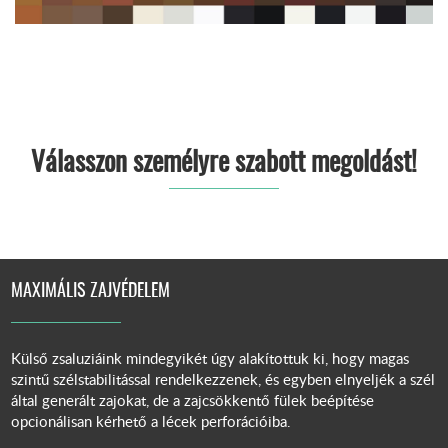
Válasszon személyre szabott megoldást!
MAXIMÁLIS ZAJVÉDELEM
Külső zsaluziáink mindegyikét úgy alakítottuk ki, hogy magas
szintű szélstabilitással rendelkezzenek, és egyben elnyeljék a szél
által generált zajokat, de a zajcsökkentő fülek beépítése
opcionálisan kérhető a lécek perforációiba.