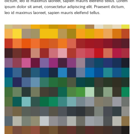
dictum, leo id maximus laoreet, sapien mauris eleifend tellus. Lorem
ipsum dolor sit amet, consectetur adipiscing elit. Praesent dictum,
leo id maximus laoreet, sapien mauris eleifend tellus.