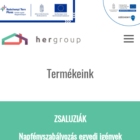
getThemePath() ?>
Termékeink
ZSALUZIÁK
Napfényszabályozás egyedi igények