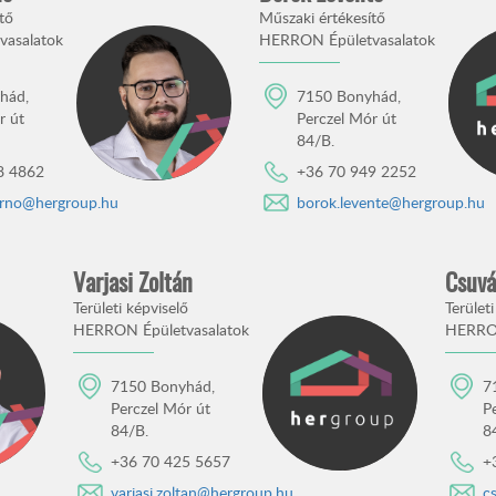
tő
Műszaki értékesítő
asalatok
HERRON Épületvasalatok
hád,
7150 Bonyhád,
r út
Perczel Mór út
84/B.
8 4862
+36 70 949 2252
erno@hergroup.hu
borok.levente@hergroup.hu
Varjasi Zoltán
Csuvá
Területi képviselő
Területi
HERRON Épületvasalatok
HERRON
7150 Bonyhád,
7
Perczel Mór út
P
84/B.
8
+36 70 425 5657
+
varjasi.zoltan@hergroup.hu
c