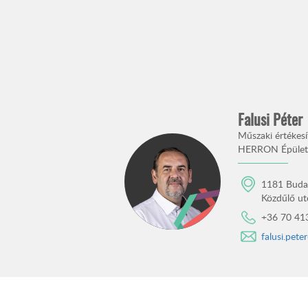
Falusi Péter
Műszaki értékesí
HERRON Épületv
1181 Buda
Közdűlő ut
+36 70 41
falusi.pet