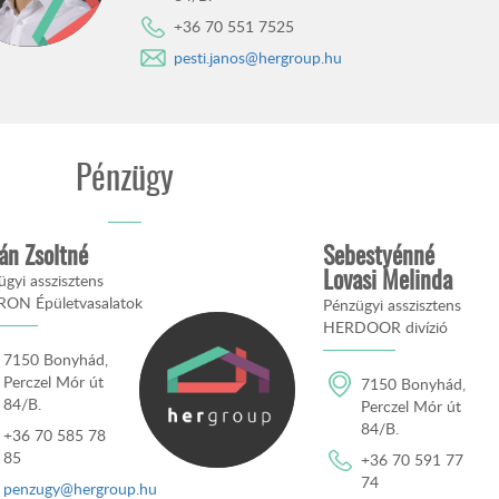
+36 70 551 7525
pesti.janos@hergroup.hu
Pénzügy
án Zsoltné
Sebestyénné
gyi asszisztens
Lovasi Melinda
ON Épületvasalatok
Pénzügyi asszisztens
HERDOOR divízió
7150 Bonyhád,
Perczel Mór út
7150 Bonyhád,
84/B.
Perczel Mór út
84/B.
+36 70 585 78
85
+36 70 591 77
74
penzugy@hergroup.hu