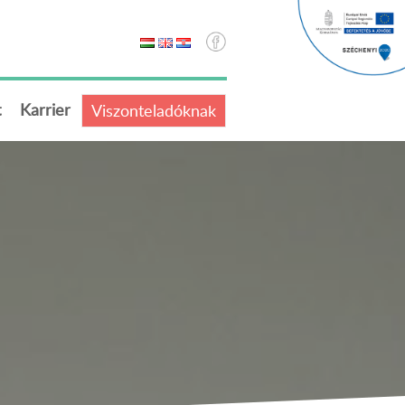
t
Karrier
Viszonteladóknak