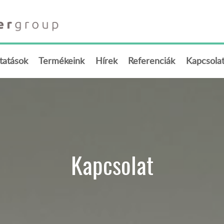
ltatások
Termékeink
Hírek
Referenciák
Kapcsola
Kapcsolat