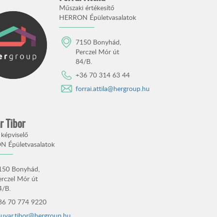
Műszaki értékesítő
HERRON Épületvasalatok
7150 Bonyhád,
Perczel Mór út
84/B.
+36 70 314 63 44
forrai.attila@hergroup.hu
r Tibor
 képviselő
 Épületvasalatok
150 Bonyhád,
erczel Mór út
4/B.
36 70 774 9220
suvar.tibor@hergroup.hu