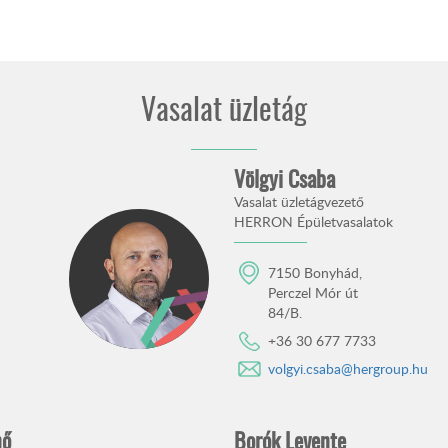
Vasalat üzletág
Völgyi Csaba
Vasalat üzletágvezető
HERRON Épületvasalatok
7150 Bonyhád,
Perczel Mór út
84/B.
+36 30 677 7733
volgyi.csaba@hergroup.hu
nő
Borók Levente