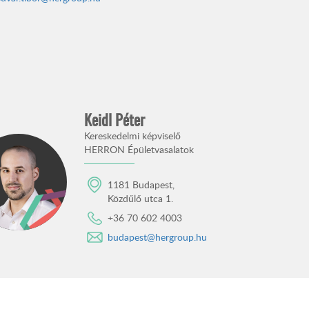
Keidl Péter
Kereskedelmi képviselő
HERRON Épületvasalatok
1181 Budapest,
Közdűlő utca 1.
+36 70 602 4003
budapest@hergroup.hu