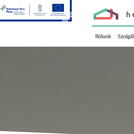
getThemePath() ?>
Rólunk
Szolgá