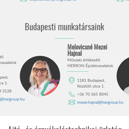
Budapesti munkatársaink
Melovicsné Mezei
Hajnal
tő
Műszaki értékesítő
asalatok
HERRON Épületvasalatok
pest,
1181 Budapest,
ca 1.
Közdűlő utca 1.
3 3128
+36 70 365 8045
er@hergroup.hu
mezei.hajnal@hergroup.hu