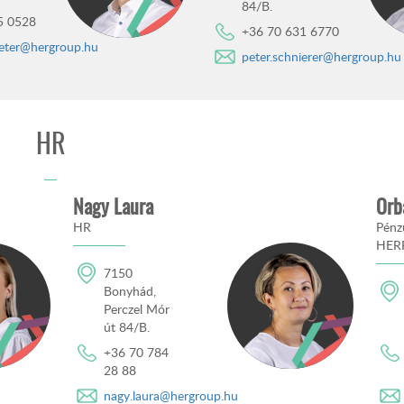
84/B.
5 0528
+36 70 631 6770
peter@hergroup.hu
peter.schnierer@hergroup.hu
HR
Nagy Laura
Orb
HR
Pénzü
HERR
7150
Bonyhád,
Perczel Mór
út 84/B.
+36 70 784
28 88
nagy.laura@hergroup.hu