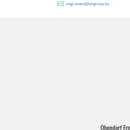
vogl.vivien@hergroup.hu
Obendorf Er