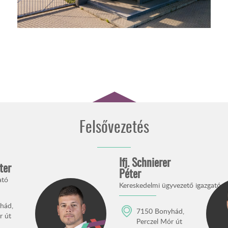
Felsővezetés
Ifj. Schnierer
ter
Péter
ató
Kereskedelmi ügyvezető igazgató
hád,
7150 Bonyhád,
r út
Perczel Mór út