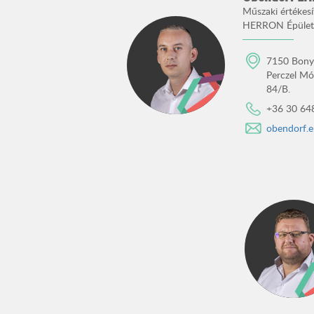
Műszaki értékesí
HERRON Épületv
7150 Bony
Perczel Mó
84/B.
+36 30 64
obendorf.