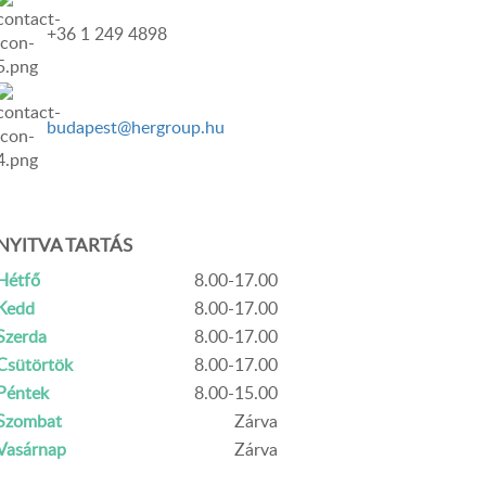
+36 1 249 4898
budapest@hergroup.hu
NYITVA TARTÁS
Hétfő
8.00-17.00
Kedd
8.00-17.00
Szerda
8.00-17.00
Csütörtök
8.00-17.00
Péntek
8.00-15.00
Szombat
Zárva
Vasárnap
Zárva