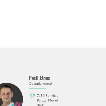
Pesti János
Operatív vezető
7150 Bonyhád,
Perczel Mór út
84/B.