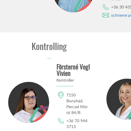
+36 30 43
schnierer.
Kontrolling
Försterné Vogl
Vivien
Kontroller
7150
Bonyhád,
Perczel Mór
út 84/B.
+36 70 944
3713