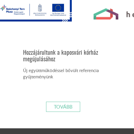
getThemePath() ?>
Hozzájárultunk a kaposvári kórház
megújulásához
Új együttműködéssel bővült referencia
gyűjteményünk
TOVÁBB