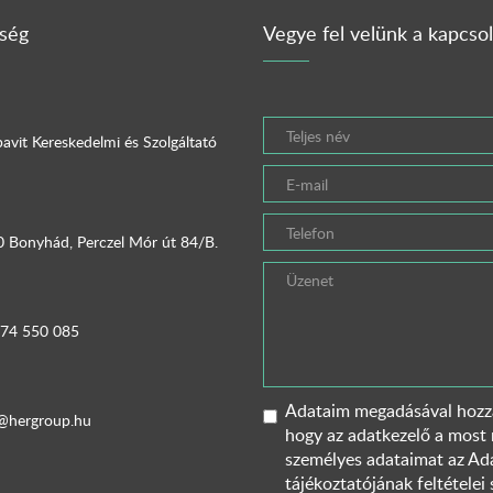
ség
Vegye fel velünk a kapcsol
avit Kereskedelmi és Szolgáltató
 Bonyhád, Perczel Mór út 84/B.
 74 550 085
Adataim megadásával hozzá
@hergroup.hu
hogy az adatkezelő a most
személyes adataimat az
Ada
tájékoztatójának
feltételei 